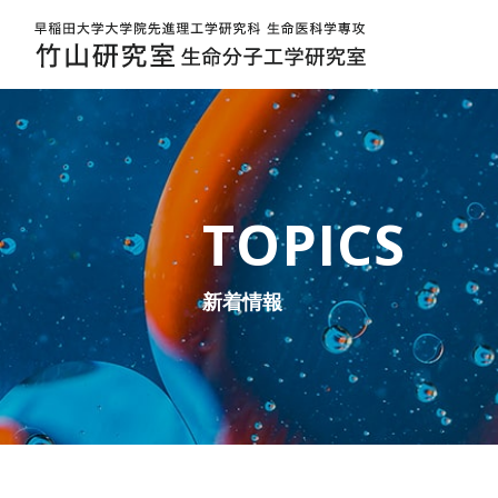
講演会 (2月26日 慶應義塾大学 西山啓太先生) の中止のお知らせ | 早稲田大学大学院先進理工学研究科 生命医科学専攻 | 竹山研究室 
TOPICS
新着情報