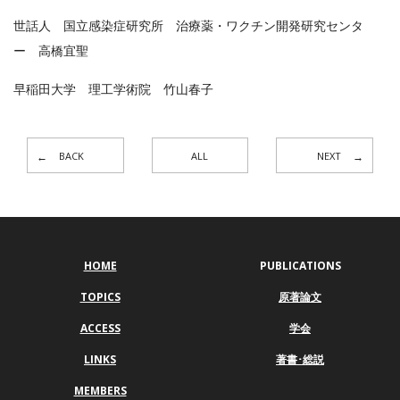
世話人 国立感染症研究所 治療薬・ワクチン開発研究センタ
ー 高橋宜聖
早稲田大学 理工学術院 竹山春子
BACK
ALL
NEXT
HOME
PUBLICATIONS
TOPICS
原著論文
ACCESS
学会
LINKS
著書･総説
MEMBERS